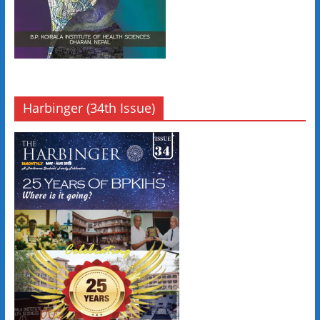
Harbinger (34th Issue)