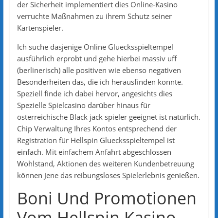
der Sicherheit implementiert dies Online-Kasino
verruchte Maßnahmen zu ihrem Schutz seiner
Kartenspieler.
Ich suche dasjenige Online Gluecksspieltempel
ausführlich erprobt und gehe hierbei massiv uff
(berlinerisch) alle positiven wie ebenso negativen
Besonderheiten das, die ich herausfinden konnte.
Speziell finde ich dabei hervor, angesichts dies
Spezielle Spielcasino darüber hinaus für
österreichische Black jack spieler geeignet ist natürlich.
Chip Verwaltung Ihres Kontos entsprechend der
Registration für Hellspin Gluecksspieltempel ist
einfach. Mit einfachem Anfahrt abgeschlossen
Wohlstand, Aktionen des weiteren Kundenbetreuung
können Jene das reibungsloses Spielerlebnis genießen.
Boni Und Promotionen
Vom Hellspin Kasino