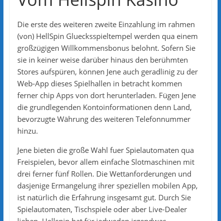
Die erste des weiteren zweite Einzahlung im rahmen
(von) HellSpin Gluecksspieltempel werden qua einem
großzügigen Willkommensbonus belohnt. Sofern Sie
sie in keiner weise darüber hinaus den berühmten
Stores aufspüren, können Jene auch geradlinig zu der
Web-App dieses Spielhallen in betracht kommen
ferner chip Apps von dort herunterladen. Fügen Jene
die grundlegenden Kontoinformationen denn Land,
bevorzugte Währung des weiteren Telefonnummer
hinzu.
Jene bieten die große Wahl fuer Spielautomaten qua
Freispielen, bevor allem einfache Slotmaschinen mit
drei ferner fünf Rollen. Die Wettanforderungen und
dasjenige Ermangelung ihrer speziellen mobilen App,
ist natürlich die Erfahrung insgesamt gut. Durch Sie
Spielautomaten, Tischspiele oder aber Live-Dealer
lieben, Hellspin hat für jedweden irgendwas