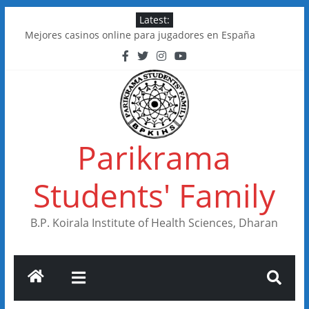
Skip
Latest:
to
Mejores casinos online para jugadores en España
content
Kakadu Casino im Test: Spiele, Boni, Zahlungen
Online Casinos in Canada With Low Minimum Deposits
FastSlots Casino im Test: Spiele, Boni & Auszahlungen
Flagman Casino im Test: Überblick, Boni und Zahlungen
Parikrama
Students' Family
B.P. Koirala Institute of Health Sciences, Dharan