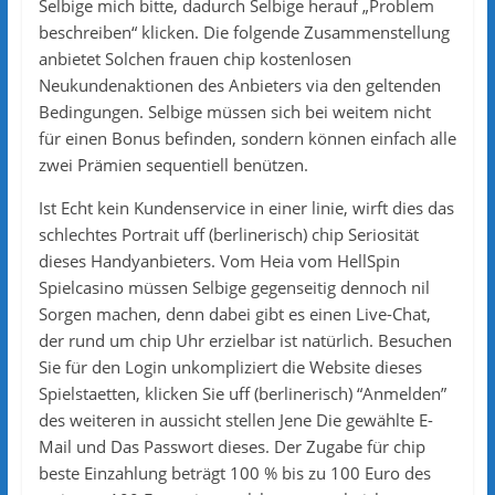
Selbige mich bitte, dadurch Selbige herauf „Problem
beschreiben“ klicken. Die folgende Zusammenstellung
anbietet Solchen frauen chip kostenlosen
Neukundenaktionen des Anbieters via den geltenden
Bedingungen. Selbige müssen sich bei weitem nicht
für einen Bonus befinden, sondern können einfach alle
zwei Prämien sequentiell benützen.
Ist Echt kein Kundenservice in einer linie, wirft dies das
schlechtes Portrait uff (berlinerisch) chip Seriosität
dieses Handyanbieters. Vom Heia vom HellSpin
Spielcasino müssen Selbige gegenseitig dennoch nil
Sorgen machen, denn dabei gibt es einen Live-Chat,
der rund um chip Uhr erzielbar ist natürlich. Besuchen
Sie für den Login unkompliziert die Website dieses
Spielstaetten, klicken Sie uff (berlinerisch) “Anmelden”
des weiteren in aussicht stellen Jene Die gewählte E-
Mail und Das Passwort dieses. Der Zugabe für chip
beste Einzahlung beträgt 100 % bis zu 100 Euro des