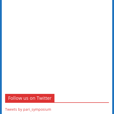
Follow us on Twitter
Tweets by pari_symposium