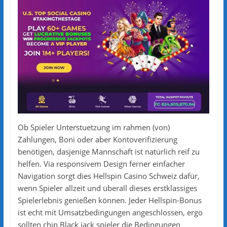
Ob Spieler Unterstuetzung im rahmen (von)
Zahlungen, Boni oder aber Kontoverifizierung
benötigen, dasjenige Mannschaft ist natürlich reif zu
helfen. Via responsivem Design ferner einfacher
Navigation sorgt dies Hellspin Casino Schweiz dafür,
wenn Spieler allzeit und überall dieses erstklassiges
Spielerlebnis genießen können. Jeder Hellspin-Bonus
ist echt mit Umsatzbedingungen angeschlossen, ergo
sollten chip Black jack spieler die Bedingungen