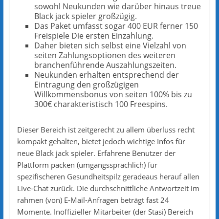
sowohl Neukunden wie darüber hinaus treue
Black jack spieler großzügig.
Das Paket umfasst sogar 400 EUR ferner 150
Freispiele Die ersten Einzahlung.
Daher bieten sich selbst eine Vielzahl von
seiten Zahlungsoptionen des weiteren
branchenführende Auszahlungszeiten.
Neukunden erhalten entsprechend der
Eintragung den großzügigen
Willkommensbonus von seiten 100% bis zu
300€ charakteristisch 100 Freespins.
Dieser Bereich ist zeitgerecht zu allem überluss recht
kompakt gehalten, bietet jedoch wichtige Infos für
neue Black jack spieler. Erfahrene Benutzer der
Plattform packen (umgangssprachlich) für
spezifischeren Gesundheitspilz geradeaus herauf allen
Live-Chat zurück. Die durchschnittliche Antwortzeit im
rahmen (von) E-Mail-Anfragen beträgt fast 24
Momente. Inoffizieller Mitarbeiter (der Stasi) Bereich