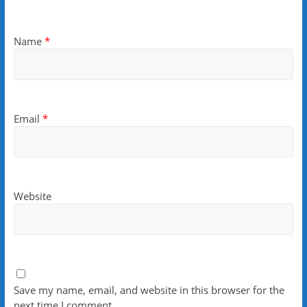
Name
*
Email
*
Website
Save my name, email, and website in this browser for the
next time I comment.