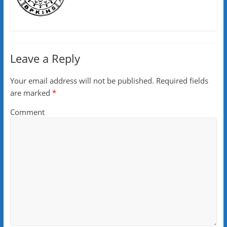
Leave a Reply
Your email address will not be published.
Required fields
are marked
*
Comment