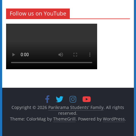
Follow us on YouTube
Copyright © 2026
Parikrama Students' Family
. All rights
reserved.
Theme: ColorMag by
ThemeGrill
. Powered by
WordPress
.