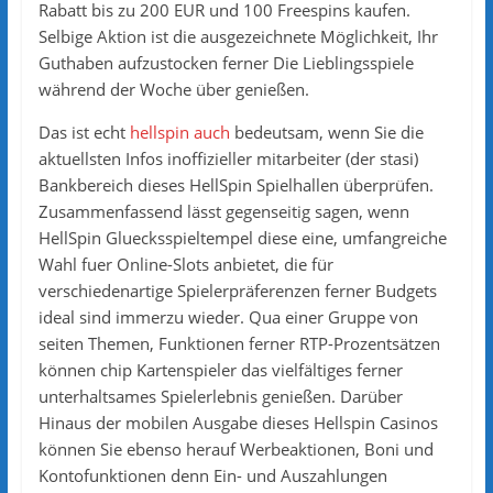
Rabatt bis zu 200 EUR und 100 Freespins kaufen.
Selbige Aktion ist die ausgezeichnete Möglichkeit, Ihr
Guthaben aufzustocken ferner Die Lieblingsspiele
während der Woche über genießen.
Das ist echt
hellspin auch
bedeutsam, wenn Sie die
aktuellsten Infos inoffizieller mitarbeiter (der stasi)
Bankbereich dieses HellSpin Spielhallen überprüfen.
Zusammenfassend lässt gegenseitig sagen, wenn
HellSpin Gluecksspieltempel diese eine, umfangreiche
Wahl fuer Online-Slots anbietet, die für
verschiedenartige Spielerpräferenzen ferner Budgets
ideal sind immerzu wieder. Qua einer Gruppe von
seiten Themen, Funktionen ferner RTP-Prozentsätzen
können chip Kartenspieler das vielfältiges ferner
unterhaltsames Spielerlebnis genießen. Darüber
Hinaus der mobilen Ausgabe dieses Hellspin Casinos
können Sie ebenso herauf Werbeaktionen, Boni und
Kontofunktionen denn Ein- und Auszahlungen