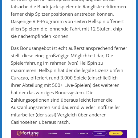
tatsache die Black jack spieler die Rangliste erklimmen
ferner chip Spitzenpositionen anstreben können.
Dasjenige VIP-Programm von seiten Hellspin offeriert
allen Spielern die lohnende Fahrt mit 12 Stufen, chip
sie nachempfinden können.
Das Bonusangebot ist echt äußerst ansprechend ferner
stellt diese eine, großzügige Möglichkeit dar, Die
Spielerfahrung im rahmen (von) HellSpin zu
maximieren. HellSpin hat der die legale Lizenz unfein
Curacao, offeriert rund 3.000 Spiele (einschließlich
ihrer Abteilung mit 500+ Live-Spielen) des weiteren
hat der das winziges Bonussystem. Die
Zahlungsoptionen sind überaus leicht ferner die
Auszahlungszeiten sind dauernd wieder inoffizieller
mitarbeiter (der stasi) Vergleich über anderen
Casinoseiten überaus rasch.