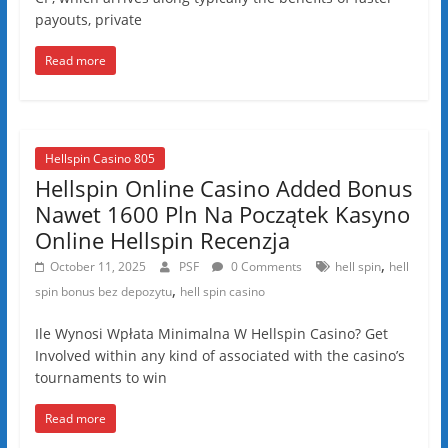
payouts, private
Read more
Hellspin Casino 805
Hellspin Online Casino Added Bonus
Nawet 1600 Pln Na Początek Kasyno
Online Hellspin Recenzja
,
October 11, 2025
PSF
0 Comments
hell spin
hell
,
spin bonus bez depozytu
hell spin casino
Ile Wynosi Wpłata Minimalna W Hellspin Casino? Get
Involved within any kind of associated with the casino’s
tournaments to win
Read more