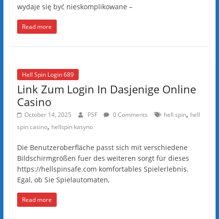
wydaje się być nieskomplikowane –
Read more
Hell Spin Login 689
Link Zum Login In Dasjenige Online
Casino
,
October 14, 2025
PSF
0 Comments
hell spin
hell
,
spin casino
hellspin kasyno
Die Benutzeroberfläche passt sich mit verschiedene
Bildschirmgrößen fuer des weiteren sorgt für dieses
https://hellspinsafe.com komfortables Spielerlebnis.
Egal, ob Sie Spielautomaten,
Read more