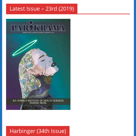
Latest Issue – 23rd (2019)
Harbinger (34th Issue)