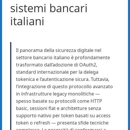
sistemi bancari
italiani
Il panorama della sicurezza digitale nel
settore bancario italiano è profondamente
trasformato dall’adozione di OAuth2,
standard internazionale per la delega
tokenica e l’autenticazione sicura. Tuttavia,
l’integrazione di questo protocollo avanzato
in infrastrutture legacy monolitiche —
spesso basate su protocolli come HTTP
basic, sessioni flat e architetture senza
supporto nativo per token basati su access
token o refresh — presenta sfide tecniche