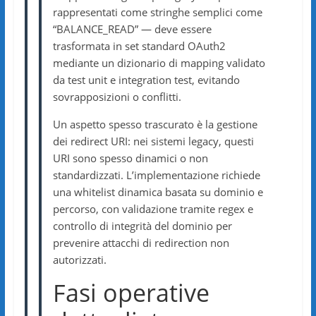
rappresentati come stringhe semplici come
“BALANCE_READ” — deve essere
trasformata in set standard OAuth2
mediante un dizionario di mapping validato
da test unit e integration test, evitando
sovrapposizioni o conflitti.
Un aspetto spesso trascurato è la gestione
dei redirect URI: nei sistemi legacy, questi
URI sono spesso dinamici o non
standardizzati. L’implementazione richiede
una whitelist dinamica basata su dominio e
percorso, con validazione tramite regex e
controllo di integrità del dominio per
prevenire attacchi di redirection non
autorizzati.
Fasi operative