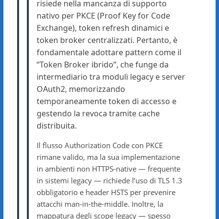
risiede nella mancanza di supporto
nativo per PKCE (Proof Key for Code
Exchange), token refresh dinamici e
token broker centralizzati. Pertanto, è
fondamentale adottare pattern come il
“Token Broker ibrido”, che funge da
intermediario tra moduli legacy e server
OAuth2, memorizzando
temporaneamente token di accesso e
gestendo la revoca tramite cache
distribuita.
Il flusso Authorization Code con PKCE
rimane valido, ma la sua implementazione
in ambienti non HTTPS-native — frequente
in sistemi legacy — richiede l’uso di TLS 1.3
obbligatorio e header HSTS per prevenire
attacchi man-in-the-middle. Inoltre, la
mappatura degli scope legacy — spesso