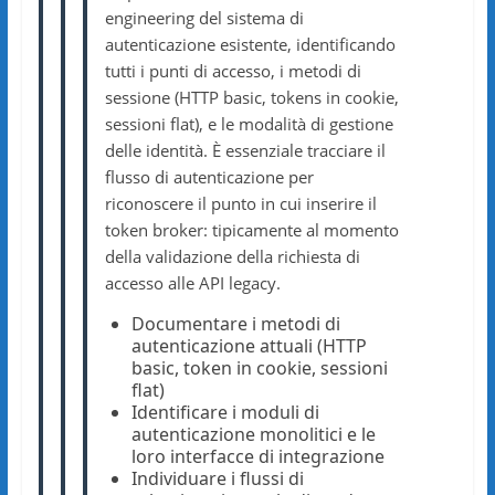
engineering del sistema di
autenticazione esistente, identificando
tutti i punti di accesso, i metodi di
sessione (HTTP basic, tokens in cookie,
sessioni flat), e le modalità di gestione
delle identità. È essenziale tracciare il
flusso di autenticazione per
riconoscere il punto in cui inserire il
token broker: tipicamente al momento
della validazione della richiesta di
accesso alle API legacy.
Documentare i metodi di
autenticazione attuali (HTTP
basic, token in cookie, sessioni
flat)
Identificare i moduli di
autenticazione monolitici e le
loro interfacce di integrazione
Individuare i flussi di