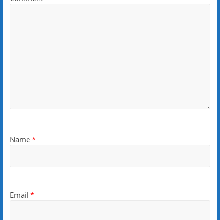
Name
*
Email
*