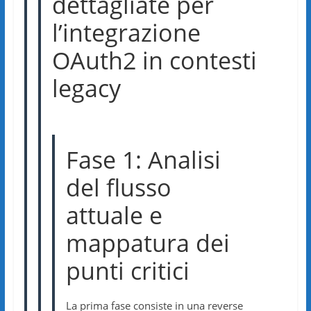
dettagliate per
l’integrazione
OAuth2 in contesti
legacy
Fase 1: Analisi
del flusso
attuale e
mappatura dei
punti critici
La prima fase consiste in una reverse