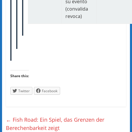
su evento
(convalida
revoca)
Share this:
Twitter
Facebook
←
Fish Road: Ein Spiel, das Grenzen der
Berechenbarkeit zeigt