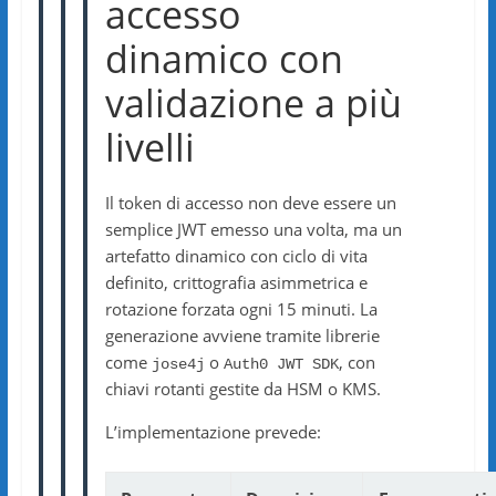
accesso
dinamico con
validazione a più
livelli
Il token di accesso non deve essere un
semplice JWT emesso una volta, ma un
artefatto dinamico con ciclo di vita
definito, crittografia asimmetrica e
rotazione forzata ogni 15 minuti. La
generazione avviene tramite librerie
come
o
, con
jose4j
Auth0 JWT SDK
chiavi rotanti gestite da HSM o KMS.
L’implementazione prevede: