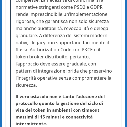
complesse. La necessità di conformarsi a
normative stringenti come PSD2 e GDPR
rende imprescindibile un’implementazione
rigorosa, che garantisca non solo sicurezza
ma anche auditabilità, revocabilità e delega
granulare. A differenza dei sistemi moderni
nativi, i legacy non supportano facilmente il
flusso Authorization Code con PKCE o il
token broker distribuito; pertanto,
l’approccio deve essere graduale, con
pattern di integrazione ibrida che preservino
l’integrità operativa senza compromettere la
sicurezza.
Il vero ostacolo non è tanto l’adozione del
protocollo quanto la gestione del ciclo di
vita del token in ambienti con timeout
massimi di 15 minuti e connettività
intermittente.