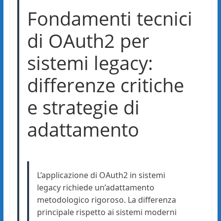
Fondamenti tecnici
di OAuth2 per
sistemi legacy:
differenze critiche
e strategie di
adattamento
L’applicazione di OAuth2 in sistemi
legacy richiede un’adattamento
metodologico rigoroso. La differenza
principale rispetto ai sistemi moderni