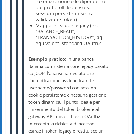
tokenizzazione e le dipendenze
dai protocolli legacy (es.
sessioni persistenti senza
validazione token)
Mappare i scope legacy (es.
“BALANCE_READ”,
“TRANSACTION_HISTORY”) agli
equivalenti standard OAuth2
Esempio pratico:
In una banca
italiana con sistema core legacy basato
su JCOP, l’analisi ha rivelato che
l’autenticazione avviene tramite
username/password con session
cookie persistente e nessuna gestione
token dinamica. Il punto ideale per
l’inserimento del token broker è al
gateway API, dove il flusso OAuth2
intercepta la richiesta di accesso,
estrae il token legacy e restituisce un