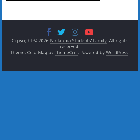
Copyright © 2026
Parikrama Students' Family
. All rights
reserved.
Theme: ColorMag by
ThemeGrill
. Powered by
WordPress
.