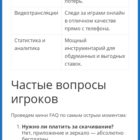
потерь.
Видеотрансляции
Следи за играми онлайн
в отличном качестве
прямо с телефона.
Статистика и
Мощный
аналитика
инструментарий для
обдуманных и выгодных
ставок.
Частые вопросы
игроков
Проведем мини FAQ по самым острым моментам:
Нужно ли платить за скачивание?
Нет, приложение и зеркало — абсолютно
бесплатны.