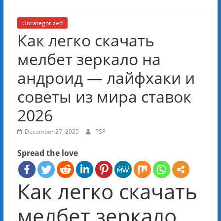
Uncategorized
Как легко скачать
мелбет зеркало на
андроид — лайфхаки и
советы из мира ставок
2026
December 27, 2025
PSF
Spread the love
Как легко скачать
мелбет зеркало