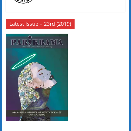
Latest Issue – 23rd (2019)