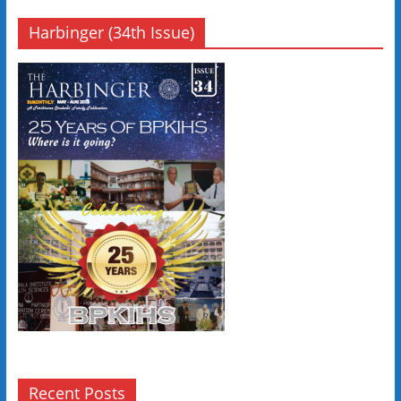
Harbinger (34th Issue)
Recent Posts