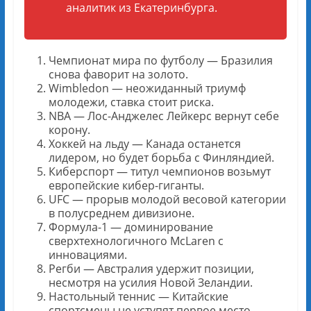
аналитик из Екатеринбурга.
Чемпионат мира по футболу — Бразилия
снова фаворит на золото.
Wimbledon — неожиданный триумф
молодежи, ставка стоит риска.
NBA — Лос-Анджелес Лейкерс вернут себе
корону.
Хоккей на льду — Канада останется
лидером, но будет борьба с Финляндией.
Киберспорт — титул чемпионов возьмут
европейские кибер-гиганты.
UFC — прорыв молодой весовой категории
в полусреднем дивизионе.
Формула-1 — доминирование
сверхтехнологичного McLaren с
инновациями.
Регби — Австралия удержит позиции,
несмотря на усилия Новой Зеландии.
Настольный теннис — Китайские
спортсмены не уступят первое место.