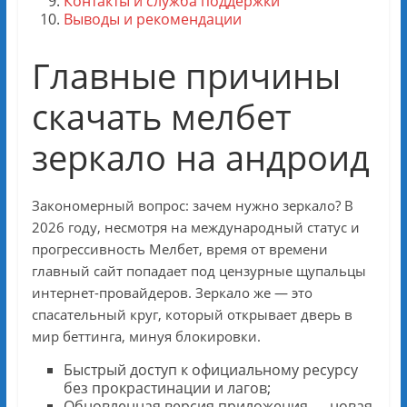
Контакты и служба поддержки
Выводы и рекомендации
Главные причины
скачать мелбет
зеркало на андроид
Закономерный вопрос: зачем нужно зеркало? В
2026 году, несмотря на международный статус и
прогрессивность Мелбет, время от времени
главный сайт попадает под цензурные щупальцы
интернет-провайдеров. Зеркало же — это
спасательный круг, который открывает дверь в
мир беттинга, минуя блокировки.
Быстрый доступ к официальному ресурсу
без прокрастинации и лагов;
Обновленная версия приложения — новая