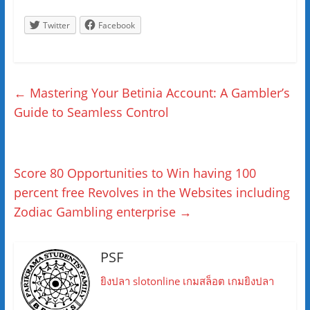
Twitter
Facebook
←
Mastering Your Betinia Account: A Gambler’s
Guide to Seamless Control
Score 80 Opportunities to Win having 100
percent free Revolves in the Websites including
Zodiac Gambling enterprise
→
PSF
ยิงปลา
slotonline
เกมสล็อต
เกมยิงปลา