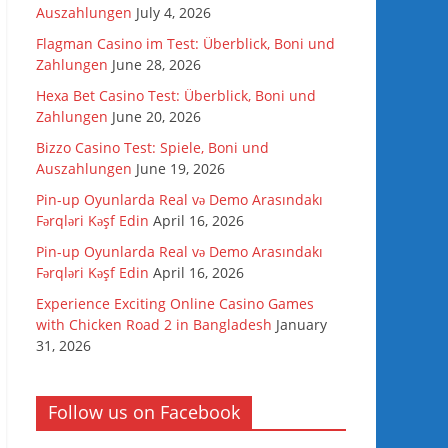
Auszahlungen
July 4, 2026
Flagman Casino im Test: Überblick, Boni und
Zahlungen
June 28, 2026
Hexa Bet Casino Test: Überblick, Boni und
Zahlungen
June 20, 2026
Bizzo Casino Test: Spiele, Boni und
Auszahlungen
June 19, 2026
Pin-up Oyunlarda Real və Demo Arasındakı
Fərqləri Kəşf Edin
April 16, 2026
Pin-up Oyunlarda Real və Demo Arasındakı
Fərqləri Kəşf Edin
April 16, 2026
Experience Exciting Online Casino Games
with Chicken Road 2 in Bangladesh
January
31, 2026
Follow us on Facebook