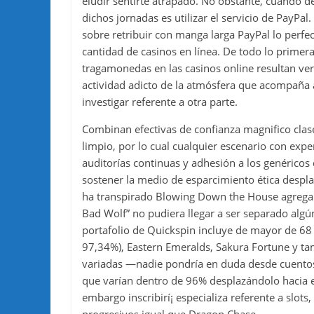
eludir sentirte atrapado. No obstante, cuando d
dichos jornadas es utilizar el servicio de PayPal
sobre retribuir con manga larga PayPal lo perfe
cantidad de casinos en línea. De todo lo prime
tragamonedas en las casinos online resultan ver
actividad adicto de la atmósfera que acompaña 
investigar referente a otra parte.
Combinan efectivas de confianza magnifico cla
limpio, por lo cual cualquier escenario con expe
auditorías continuas y adhesión a los genéricos
sostener la medio de esparcimiento ética despla
ha transpirado Blowing Down the House agregan
Bad Wolf” no pudiera llegar a ser separado algú
portafolio de Quickspin incluye de mayor de 68 
97,34%), Eastern Emeralds, Sakura Fortune y tam
variadas —nadie pondrí­a en duda desde cuentos
que varían dentro de 96% desplazándolo hacia el
embargo inscribirí¡ especializa referente a slot