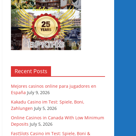
Recent Posts
Mejores casinos online para jugadores en
España
July 9, 2026
Kakadu Casino im Test: Spiele, Boni,
Zahlungen
July 5, 2026
Online Casinos in Canada With Low Minimum
Deposits
July 5, 2026
FastSlots Casino im Test: Spiele, Boni &