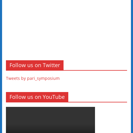
Follow us on Twitter
Tweets by pari_symposium
Follow us on YouTube