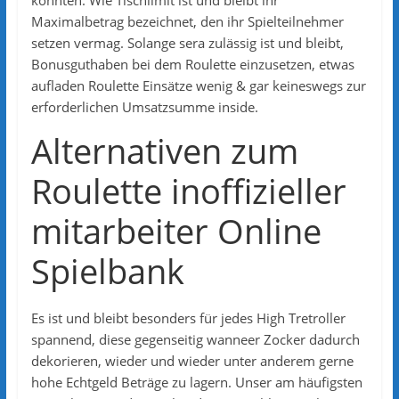
Maximalbetrag bezeichnet, den ihr Spielteilnehmer
setzen vermag. Solange sera zulässig ist und bleibt,
Bonusguthaben bei dem Roulette einzusetzen, etwas
aufladen Roulette Einsätze wenig & gar keineswegs zur
erforderlichen Umsatzsumme inside.
Alternativen zum
Roulette inoffizieller
mitarbeiter Online
Spielbank
Es ist und bleibt besonders für jedes High Tretroller
spannend, diese gegenseitig wanneer Zocker dadurch
dekorieren, wieder und wieder unter anderem gerne
hohe Echtgeld Beträge zu lagern. Unser am häufigsten