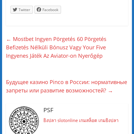
Twitter
Facebook
←
Mostbet Ingyen Pörgetés 60 Pörgetés
Befizetés Nélküli Bónusz Vagy Your Five
Ingyenes Játék Az Aviator-on Nyerőgép
Будущее казино Pinco в России: нормативные
запреты или развитие возможностей?
→
PSF
ยิงปลา
slotonline
เกมสล็อต
เกมยิงปลา