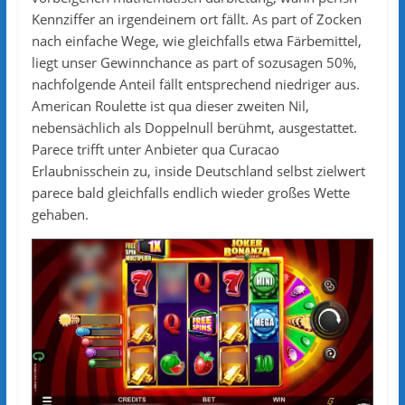
Kennziffer an irgendeinem ort fällt. As part of Zocken
nach einfache Wege, wie gleichfalls etwa Färbemittel,
liegt unser Gewinnchance as part of sozusagen 50%,
nachfolgende Anteil fällt entsprechend niedriger aus.
American Roulette ist qua dieser zweiten Nil,
nebensächlich als Doppelnull berühmt, ausgestattet.
Parece trifft unter Anbieter qua Curacao
Erlaubnisschein zu, inside Deutschland selbst zielwert
parece bald gleichfalls endlich wieder großes Wette
gehaben.