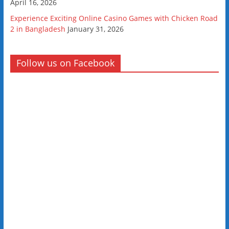
April 16, 2026
Experience Exciting Online Casino Games with Chicken Road
2 in Bangladesh
January 31, 2026
Follow us on Facebook