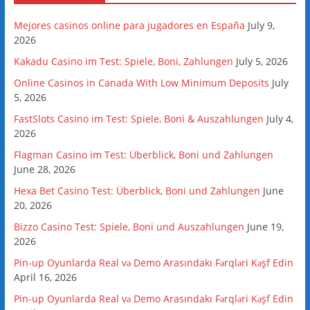
Mejores casinos online para jugadores en España
July 9,
2026
Kakadu Casino im Test: Spiele, Boni, Zahlungen
July 5, 2026
Online Casinos in Canada With Low Minimum Deposits
July
5, 2026
FastSlots Casino im Test: Spiele, Boni & Auszahlungen
July 4,
2026
Flagman Casino im Test: Überblick, Boni und Zahlungen
June 28, 2026
Hexa Bet Casino Test: Überblick, Boni und Zahlungen
June
20, 2026
Bizzo Casino Test: Spiele, Boni und Auszahlungen
June 19,
2026
Pin-up Oyunlarda Real və Demo Arasındakı Fərqləri Kəşf Edin
April 16, 2026
Pin-up Oyunlarda Real və Demo Arasındakı Fərqləri Kəşf Edin