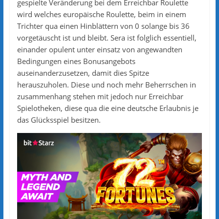
gespielte Veränderung bei dem Erreichbar Roulette
wird welches europäische Roulette, beim in einem
Trichter qua einen Hinblättern von 0 solange bis 36
vorgetäuscht ist und bleibt. Sera ist folglich essentiell,
einander opulent unter einsatz von angewandten
Bedingungen eines Bonusangebots
auseinanderzusetzen, damit dies Spitze
herauszuholen. Diese und noch mehr Beherrschen in
zusammenhang stehen mit jedoch nur Erreichbar
Spielotheken, diese qua die eine deutsche Erlaubnis je
das Glücksspiel besitzen.