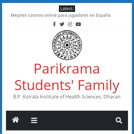
Skip
Latest:
to
Mejores casinos online para jugadores en España
content
Kakadu Casino im Test: Spiele, Boni, Zahlungen
Online Casinos in Canada With Low Minimum Deposits
FastSlots Casino im Test: Spiele, Boni & Auszahlungen
Flagman Casino im Test: Überblick, Boni und Zahlungen
Parikrama
Students' Family
B.P. Koirala Institute of Health Sciences, Dharan