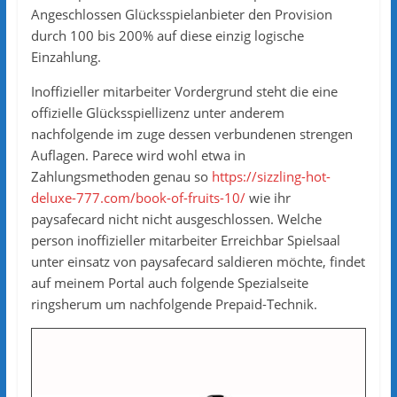
Angeschlossen Glücksspielanbieter den Provision
durch 100 bis 200% auf diese einzig logische
Einzahlung.
Inoffizieller mitarbeiter Vordergrund steht die eine
offizielle Glücksspiellizenz unter anderem
nachfolgende im zuge dessen verbundenen strengen
Auflagen. Parece wird wohl etwa in
Zahlungsmethoden genau so
https://sizzling-hot-
deluxe-777.com/book-of-fruits-10/
wie ihr
paysafecard nicht nicht ausgeschlossen. Welche
person inoffizieller mitarbeiter Erreichbar Spielsaal
unter einsatz von paysafecard saldieren möchte, findet
auf meinem Portal auch folgende Spezialseite
ringsherum um nachfolgende Prepaid-Technik.