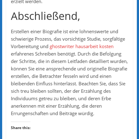
erzielt werden.
Abschließend,
Erstellen einer Biografie ist eine lohnenswerte und
schwierige Prozess, das vorsichtige Studie, sorgfältige
Vorbereitung und
ghostwriter hausarbeit kosten
erfahrenes Schreiben benötigt. Durch die Befolgung
der Schritte, die in diesem Leitfaden detailliert wurden,
können Sie eine ansprechende und originelle Biografie
erstellen, die Betrachter fesseln wird und einen
bleibenden Einfluss hinterlässt. Beachten Sie, dass Sie
sich treu bleiben sollten, der der Erzählung des
Individuums getreu zu bleiben, und deren Erbe
anerkennen mit einer Erzählung, die deren
Errungenschaften und Beiträge würdig.
Share this: