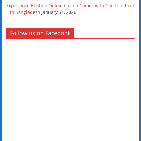
Experience Exciting Online Casino Games with Chicken Road
2 in Bangladesh
January 31, 2026
Follow us on Facebook