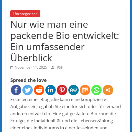
Uncategorized
Nur wie man eine
packende Bio entwickelt:
Ein umfassender
Überblick
November 11, 2025
PSF
Spread the love
Erstellen einer Biografie kann eine komplizierte
Aufgabe sein, egal ob Sie eine für sich oder für jemand
anderen entwickeln. Eine gut gestaltete Bio kann die
Erfolge, die Individualität und die Lebenserzählung
einer eines Individuums in einer fesselnden und