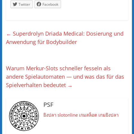
Twitter
Facebook
←
Superdrolyn Driada Medical: Dosierung und
Anwendung für Bodybuilder
Warum Merkur-Slots schneller fesseln als
andere Spielautomaten — und was das für das
Spielverhalten bedeutet
→
PSF
ยิงปลา
slotonline
เกมสล็อต
เกมยิงปลา