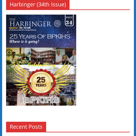
Harbinger (34th Issue)
Recent Posts