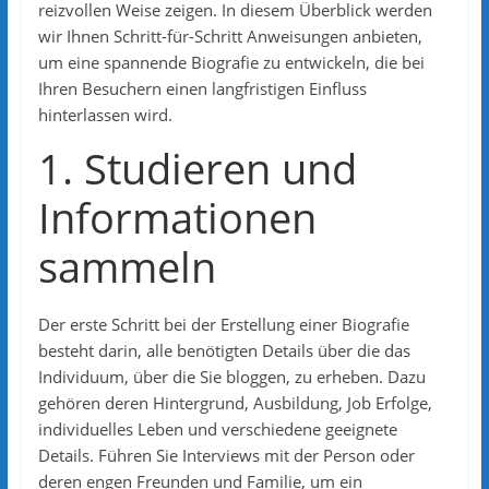
reizvollen Weise zeigen. In diesem Überblick werden
wir Ihnen Schritt-für-Schritt Anweisungen
anbieten,
um eine spannende Biografie zu entwickeln, die bei
Ihren Besuchern einen langfristigen Einfluss
hinterlassen wird.
1. Studieren und
Informationen
sammeln
Der erste Schritt bei der Erstellung einer Biografie
besteht darin, alle benötigten Details über die das
Individuum, über die Sie bloggen, zu erheben. Dazu
gehören deren Hintergrund, Ausbildung, Job Erfolge,
individuelles Leben und verschiedene geeignete
Details. Führen Sie Interviews mit der Person oder
deren engen Freunden und Familie, um ein