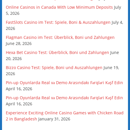
Online Casinos in Canada With Low Minimum Deposits
July
5, 2026
FastSlots Casino im Test: Spiele, Boni & Auszahlungen
July 4,
2026
Flagman Casino im Test: Überblick, Boni und Zahlungen
June 28, 2026
Hexa Bet Casino Test: Überblick, Boni und Zahlungen
June
20, 2026
Bizzo Casino Test: Spiele, Boni und Auszahlungen
June 19,
2026
Pin-up Oyunlarda Real və Demo Arasındakı Fərqləri Kəşf Edin
April 16, 2026
Pin-up Oyunlarda Real və Demo Arasındakı Fərqləri Kəşf Edin
April 16, 2026
Experience Exciting Online Casino Games with Chicken Road
2 in Bangladesh
January 31, 2026