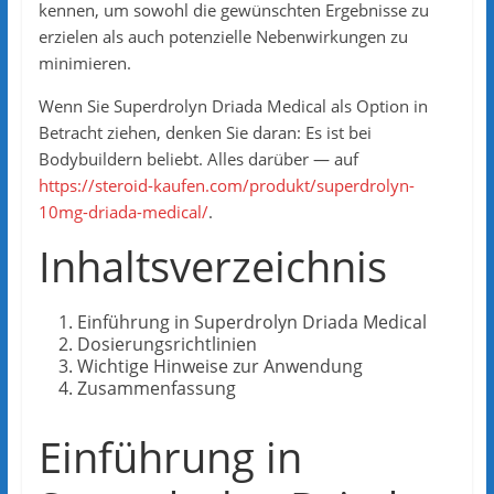
kennen, um sowohl die gewünschten Ergebnisse zu
erzielen als auch potenzielle Nebenwirkungen zu
minimieren.
Wenn Sie Superdrolyn Driada Medical als Option in
Betracht ziehen, denken Sie daran: Es ist bei
Bodybuildern beliebt. Alles darüber — auf
https://steroid-kaufen.com/produkt/superdrolyn-
10mg-driada-medical/
.
Inhaltsverzeichnis
Einführung in Superdrolyn Driada Medical
Dosierungsrichtlinien
Wichtige Hinweise zur Anwendung
Zusammenfassung
Einführung in