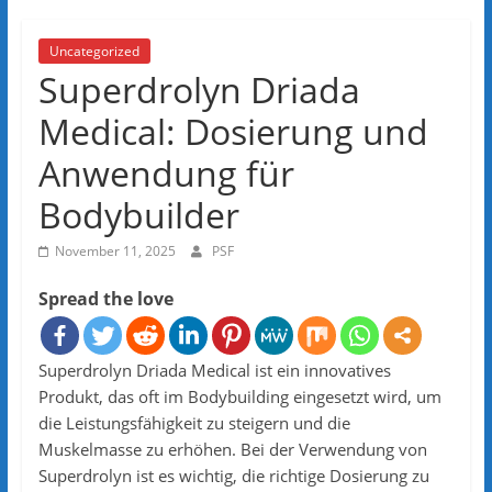
Uncategorized
Superdrolyn Driada
Medical: Dosierung und
Anwendung für
Bodybuilder
November 11, 2025
PSF
Spread the love
Superdrolyn Driada Medical ist ein innovatives
Produkt, das oft im Bodybuilding eingesetzt wird, um
die Leistungsfähigkeit zu steigern und die
Muskelmasse zu erhöhen. Bei der Verwendung von
Superdrolyn ist es wichtig, die richtige Dosierung zu