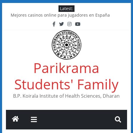
Skip
Latest:
to
Mejores casinos online para jugadores en España
content
Kakadu Casino im Test: Spiele, Boni, Zahlungen
Online Casinos in Canada With Low Minimum Deposits
FastSlots Casino im Test: Spiele, Boni & Auszahlungen
Flagman Casino im Test: Überblick, Boni und Zahlungen
Parikrama
Students' Family
B.P. Koirala Institute of Health Sciences, Dharan