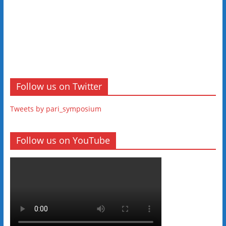
Follow us on Twitter
Tweets by pari_symposium
Follow us on YouTube