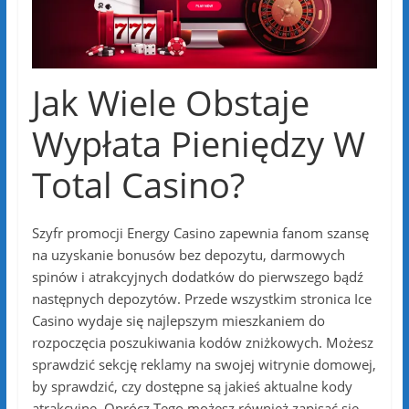
Jak Wiele Obstaje
Wypłata Pieniędzy W
Total Casino?
Szyfr promocji Energy Casino zapewnia fanom szansę
na uzyskanie bonusów bez depozytu, darmowych
spinów i atrakcyjnych dodatków do pierwszego bądź
następnych depozytów. Przede wszystkim stronica Ice
Casino wydaje się najlepszym mieszkaniem do
rozpoczęcia poszukiwania kodów zniżkowych. Możesz
sprawdzić sekcję reklamy na swojej witrynie domowej,
by sprawdzić, czy dostępne są jakieś aktualne kody
atrakcyjne. Oprócz Tego możesz również zapisać się