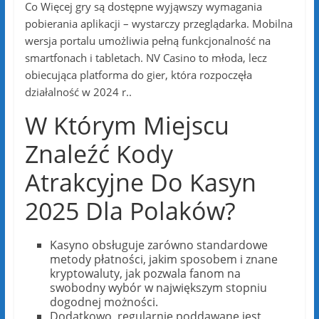
Co Więcej gry są dostępne wyjąwszy wymagania
pobierania aplikacji – wystarczy przeglądarka. Mobilna
wersja portalu umożliwia pełną funkcjonalność na
smartfonach i tabletach. NV Casino to młoda, lecz
obiecująca platforma do gier, która rozpoczęła
działalność w 2024 r..
W Którym Miejscu
Znaleźć Kody
Atrakcyjne Do Kasyn
2025 Dla Polaków?
Kasyno obsługuje zarówno standardowe
metody płatności, jakim sposobem i znane
kryptowaluty, jak pozwala fanom na
swobodny wybór w największym stopniu
dogodnej możności.
Dodatkowo, regularnie poddawane jest