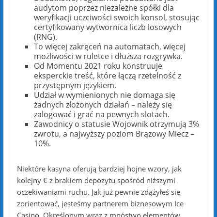
audytom poprzez niezależne spółki dla
weryfikacji uczciwości swoich konsol, stosując
certyfikowany wytwornica liczb losowych
(RNG).
To więcej zakręceń na automatach, więcej
możliwości w ruletce i dłuższa rozgrywka.
Od Momentu 2021 roku konstruuje
eksperckie treść, które łączą rzetelność z
przystępnym językiem.
Udział w wymienionych nie domaga się
żadnych złożonych działań – należy się
zalogować i grać na pewnych slotach.
Zawodnicy o statusie Wojownik otrzymują 3%
zwrotu, a najwyższy poziom Brązowy Miecz –
10%.
Niektóre kasyna oferują bardziej hojne wzory, jak
kolejny € z brakiem depozytu spośród niższymi
oczekiwaniami ruchu. Jak już pewnie zdążyłeś się
zorientować, jesteśmy partnerem biznesowym Ice
Casino. Określonym wraz z mnóstwo elementów