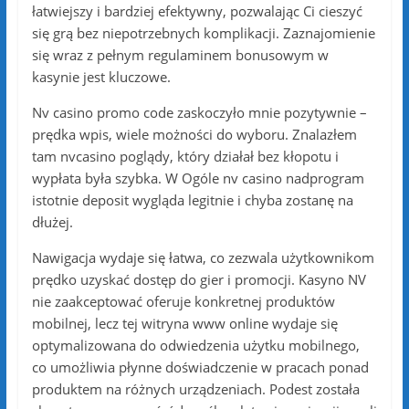
łatwiejszy i bardziej efektywny, pozwalając Ci cieszyć
się grą bez niepotrzebnych komplikacji. Zaznajomienie
się wraz z pełnym regulaminem bonusowym w
kasynie jest kluczowe.
Nv casino promo code zaskoczyło mnie pozytywnie –
prędka wpis, wiele możności do wyboru. Znalazłem
tam nvcasino poglądy, który działał bez kłopotu i
wypłata była szybka. W Ogóle nv casino nadprogram
istotnie deposit wygląda legitnie i chyba zostanę na
dłużej.
Nawigacja wydaje się łatwa, co zezwala użytkownikom
prędko uzyskać dostęp do gier i promocji. Kasyno NV
nie zaakceptować oferuje konkretnej produktów
mobilnej, lecz tej witryna www online wydaje się
optymalizowana do odwiedzenia użytku mobilnego,
co umożliwia płynne doświadczenie w pracach ponad
produktem na różnych urządzeniach. Podest została