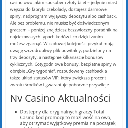
casino owo jakim sposobem złoty bilet – jedynie miast
wejścia do fabryki czekolady, dostajesz darmowe
spiny, nadprogram wyjąwszy depozytu albo cashback.
Ale bez problemu, nie musisz być doświadczonym
graczem – poniżej znajdziesz bezzwłoczny poradnik na
najciekawszych typach kodów i co dzięki zanim
możesz zgarnąć. W czołowej kolejności przykuł moją
uwagę szczodrobliwy plik powitalny, podzielony na
trzy depozyty, a następnie kilkanaście bonusów
cyklicznych. Cotygodniowe bonusy, bezpłatne spiny w
obrębie „Gry tygodnia”, rozbudowany cashback a
także układ statusów VIP, który zwiększa procent
zwrotu środków i gwarantuje poboczne przywileje.
Nv Casino Aktualności
Dostępny dla oryginalnych graczy Total
Casino kod promocji to możliwość na owo,
aby otrzymać wyjątkowy premia na początek,