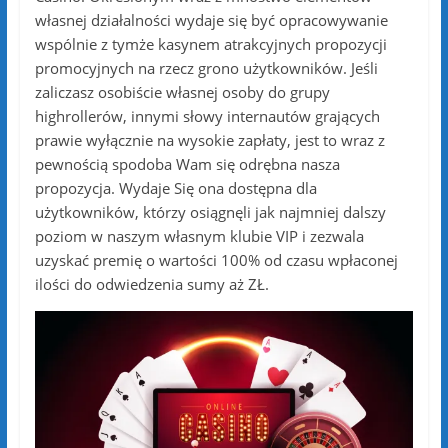
własnej działalności wydaje się być opracowywanie
wspólnie z tymże kasynem atrakcyjnych propozycji
promocyjnych na rzecz grono użytkowników. Jeśli
zaliczasz osobiście własnej osoby do grupy
highrollerów, innymi słowy internautów grających
prawie wyłącznie na wysokie zapłaty, jest to wraz z
pewnością spodoba Wam się odrębna nasza
propozycja. Wydaje Się ona dostępna dla
użytkowników, którzy osiągnęli jak najmniej dalszy
poziom w naszym własnym klubie VIP i zezwala
uzyskać premię o wartości 100% od czasu wpłaconej
ilości do odwiedzenia sumy aż ZŁ.