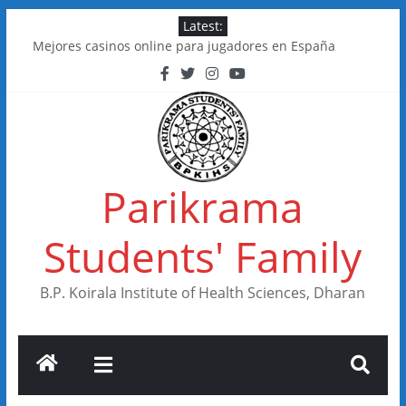
Skip
Latest:
to
Mejores casinos online para jugadores en España
content
Kakadu Casino im Test: Spiele, Boni, Zahlungen
Online Casinos in Canada With Low Minimum Deposits
FastSlots Casino im Test: Spiele, Boni & Auszahlungen
Flagman Casino im Test: Überblick, Boni und Zahlungen
Parikrama
Students' Family
B.P. Koirala Institute of Health Sciences, Dharan