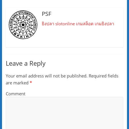
PSF
ยิงปลา
slotonline
เกมสล็อต
เกมยิงปลา
Leave a Reply
Your email address will not be published.
Required fields
are marked
*
Comment