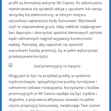
profil na formalnej witrynie NV Casino. Po zakończeniu
rejestrowania się sprawdź sekcję z upustami lub swoją
skrzynkę list elektroniczny, w którym miejscu
wyszukasz najświeższe kody bonusowe. Wprowadź
szyfr w odpowiednie grunt, żeby odebrać nadprogram
bez depozytu i skorzystać spośród darmowych spinów
bądź odmiennych nagród wyjąwszy konieczności
wpłaty. Pamiętaj, aby zapoznać się spośród
warunkami każdej promocji, by w pełni wykorzystać
przekazywane korzyści.
Mogą jest to być na przykład punkty w systemie
lojalnościowym, specjalistyczne punkty turniejowe i
odmienne ciekawe rozwiązania. Korzystanie z kodów
promocyjnych w NV Casino wydaje się być szybkie i
dogodne, a poprawna aktywacja zezwala na pełne
użycie propozycji bonusowej, zwiększając Twe szanse