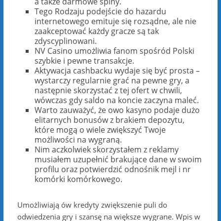
a także darmowe spiny.
Tego Rodzaju podejście do hazardu
internetowego emituje się rozsądne, ale nie
zaakceptować każdy gracze są tak
zdyscyplinowani.
NV Casino umożliwia fanom spośród Polski
szybkie i pewne transakcje.
Aktywacja cashbacku wydaje się być prosta –
wystarczy regularnie grać na pewne gry, a
następnie skorzystać z tej ofert w chwili,
wówczas gdy saldo na koncie zaczyna maleć.
Warto zauważyć, że owo kasyno podaje dużo
elitarnych bonusów z brakiem depozytu,
które mogą o wiele zwiększyć Twoje
możliwości na wygraną.
Nim aczkolwiek skorzystałem z reklamy
musiałem uzupełnić brakujące dane w swoim
profilu oraz potwierdzić odnośnik mejl i nr
komórki komórkowego.
Umożliwiają ów kredyty zwiększenie puli do
odwiedzenia gry i szansę na większe wygrane. Wpis w