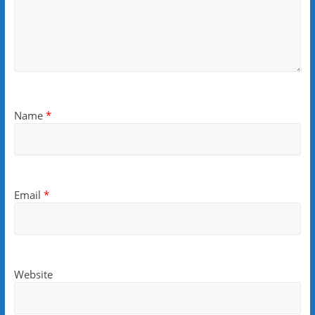
Name
*
Email
*
Website