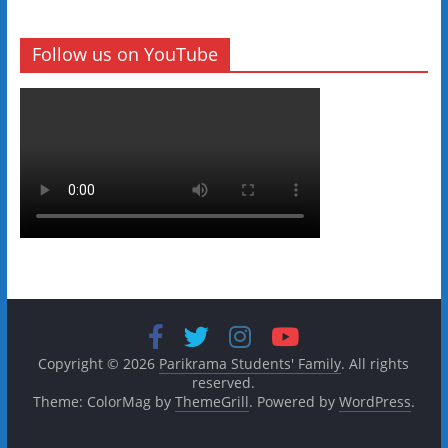
Follow us on YouTube
Copyright © 2026
Parikrama Students' Family
. All rights
reserved.
Theme: ColorMag by
ThemeGrill
. Powered by
WordPress
.