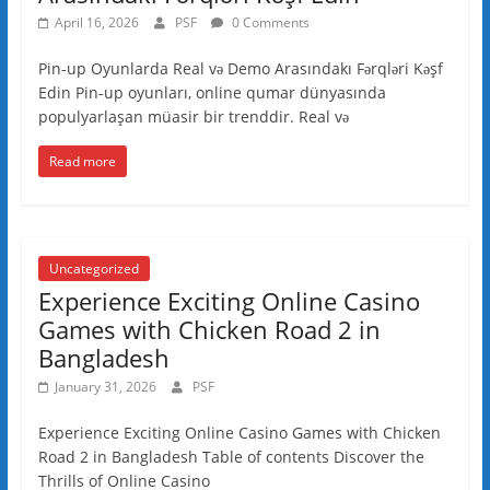
April 16, 2026
PSF
0 Comments
Pin-up Oyunlarda Real və Demo Arasındakı Fərqləri Kəşf
Edin Pin-up oyunları, online qumar dünyasında
populyarlaşan müasir bir trenddir. Real və
Read more
Uncategorized
Experience Exciting Online Casino
Games with Chicken Road 2 in
Bangladesh
January 31, 2026
PSF
Experience Exciting Online Casino Games with Chicken
Road 2 in Bangladesh Table of contents Discover the
Thrills of Online Casino