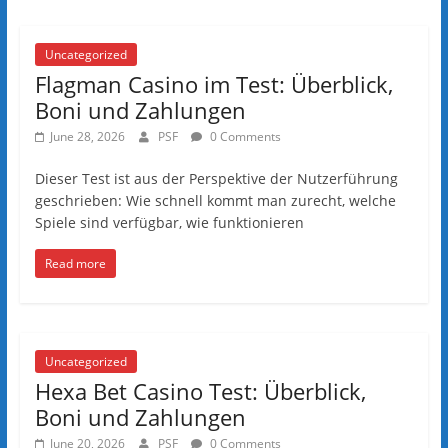
Uncategorized
Flagman Casino im Test: Überblick,
Boni und Zahlungen
June 28, 2026
PSF
0 Comments
Dieser Test ist aus der Perspektive der Nutzerführung
geschrieben: Wie schnell kommt man zurecht, welche
Spiele sind verfügbar, wie funktionieren
Read more
Uncategorized
Hexa Bet Casino Test: Überblick,
Boni und Zahlungen
June 20, 2026
PSF
0 Comments