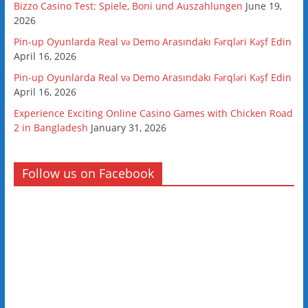
Bizzo Casino Test: Spiele, Boni und Auszahlungen
June 19,
2026
Pin-up Oyunlarda Real və Demo Arasındakı Fərqləri Kəşf Edin
April 16, 2026
Pin-up Oyunlarda Real və Demo Arasındakı Fərqləri Kəşf Edin
April 16, 2026
Experience Exciting Online Casino Games with Chicken Road
2 in Bangladesh
January 31, 2026
Follow us on Facebook