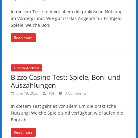
In diesem Test steht vor allem die praktische Nutzung
im Vordergrund: Wie gut ist das Angebot für Echtgeld-
Spiele, welche Boni
Read more
Uncategorized
Bizzo Casino Test: Spiele, Boni und
Auszahlungen
June 19, 2026
PSF
0 Comments
In diesem Test geht es vor allem um die praktische
Nutzung: Welche Spiele sind verfügbar, wie laufen die
Boni ab
Read more