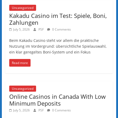
Uncategorized
Kakadu Casino im Test: Spiele, Boni,
Zahlungen
July 5, 2026
PSF
0 Comments
Beim Kakadu Casino steht vor allem die praktische
Nutzung im Vordergrund: übersichtliche Spielauswahl,
ein klar geregeltes Boni-System und ein Fokus
Read more
Uncategorized
Online Casinos in Canada With Low
Minimum Deposits
July 5, 2026
PSF
0 Comments